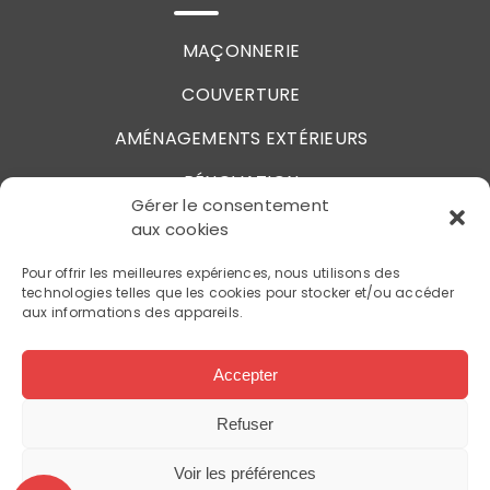
MAÇONNERIE
COUVERTURE
AMÉNAGEMENTS EXTÉRIEURS
RÉNOVATION
Gérer le consentement
aux cookies
BESOIN D'AIDE OU VOUS AVEZ
Pour offrir les meilleures expériences, nous utilisons des
DES QUESTIONS ?
technologies telles que les cookies pour stocker et/ou accéder
aux informations des appareils.
06 74 52 65 63
Accepter
Refuser
SARL REYNAUD ARNAUD
Mentions légales
Voir les préférences
Politique de confidentialité